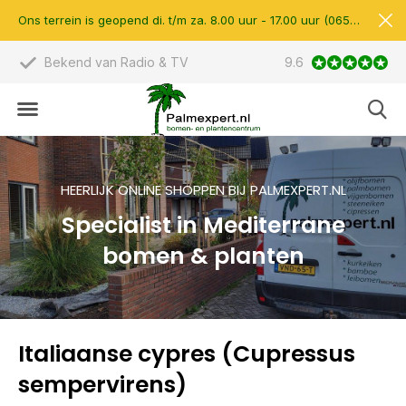
Ons terrein is geopend di. t/m za. 8.00 uur - 17.00 uur (0657510597)
Bekend van Radio & TV
9.6
Scherpe prijzen &
HEERLIJK ONLINE SHOPPEN BIJ PALMEXPERT.NL
Specialist in Mediterrane
bomen & planten
Italiaanse cypres (Cupressus
sempervirens)