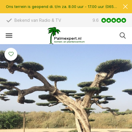
Ons terrein is geopend di. t/m za. 8.00 uur - 17.00 uur (0657510597)
Bekend van Radio & TV
9.6
Scherpe prijzen &