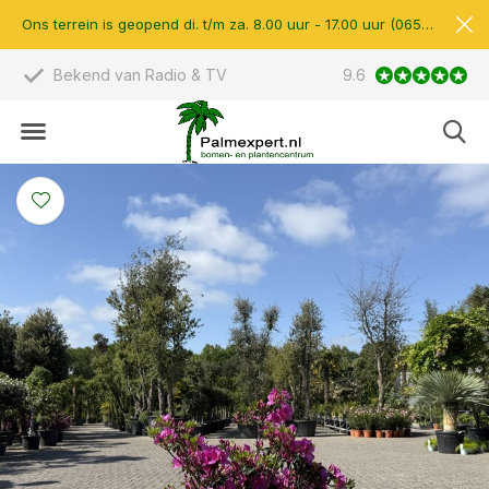
Ons terrein is geopend di. t/m za. 8.00 uur - 17.00 uur (0657510597)
 TV
Scherpe prijzen & eigen import
9.6
14.00