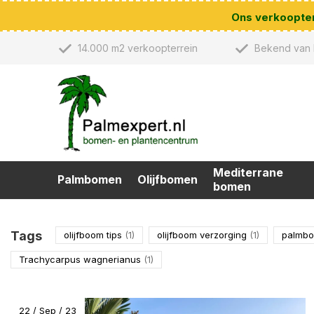
Ons verkoopterr
14.000 m2 verkoopterrein
Bekend van 
Mediterrane
Palmbomen
Olijfbomen
bomen
Tags
olijfboom tips
(1)
olijfboom verzorging
(1)
palmb
Trachycarpus wagnerianus
(1)
22 / Sep / 23