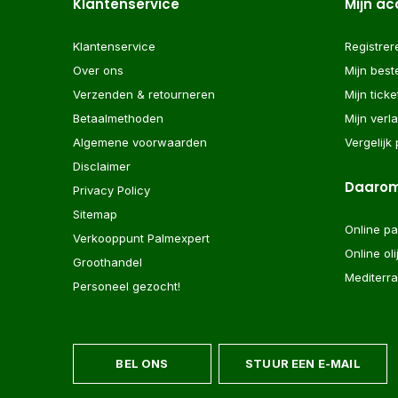
Klantenservice
Mijn a
Klantenservice
Registrer
Over ons
Mijn best
Verzenden & retourneren
Mijn ticke
Betaalmethoden
Mijn verla
Algemene voorwaarden
Vergelijk
Disclaimer
Daarom
Privacy Policy
Sitemap
Online p
Verkooppunt Palmexpert
Online ol
Groothandel
Mediterr
Personeel gezocht!
BEL ONS
STUUR EEN E-MAIL