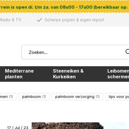
ein is open di. t/m za. van 08u00 - 17u00 (bereikbaar op:
Radio & TV
Scherpe prijzen & eigen import
Mediterrane
Steeneiken &
Leibomen
planten
Kurkeiken
scherme
omen
(1)
palmboom
(1)
palmboom verzorging
(1)
tips voor
17 / Jul / 23