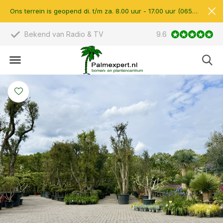
Ons terrein is geopend di. t/m za. 8.00 uur - 17.00 uur (0657510597)
Scherpe prijzen & eigen import
9.6
14.000 m2 verkoop