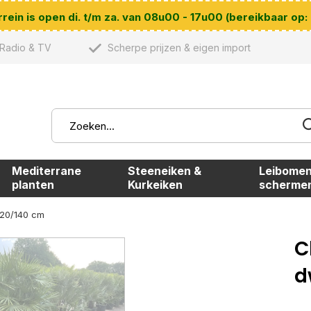
ein is open di. t/m za. van 08u00 - 17u00 (bereikbaar op:
Radio & TV
Scherpe prijzen & eigen import
Mediterrane
Steeneiken &
Leibomen
planten
Kurkeiken
scherme
120/140 cm
C
d