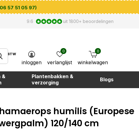
 06 57 51 05 97)
9.6
uit 1800+ beoordelingen
0
0
BTW
inloggen
verlanglijst
winkelwagen
 &
Plantenbakken &
Blogs
n
verzorging
hamaerops humilis (Europese
wergpalm) 120/140 cm