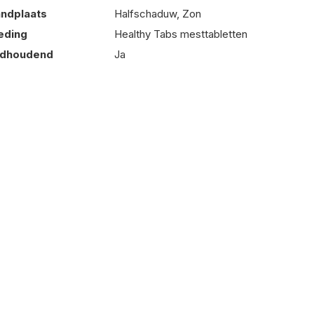
andplaats
Halfschaduw, Zon
eding
Healthy Tabs mesttabletten
adhoudend
Ja