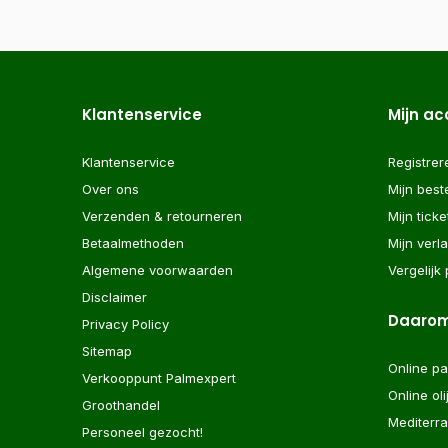
Klantenservice
Mijn a
Klantenservice
Registrer
Over ons
Mijn best
Verzenden & retourneren
Mijn ticke
Betaalmethoden
Mijn verla
Algemene voorwaarden
Vergelijk
Disclaimer
Daarom
Privacy Policy
Sitemap
Online p
Verkooppunt Palmexpert
Online ol
Groothandel
Mediterr
Personeel gezocht!