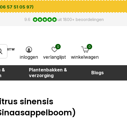
 06 57 51 05 97)
9.6
uit 1800+ beoordelingen
0
0
BTW
inloggen
verlanglijst
winkelwagen
 &
Plantenbakken &
Blogs
n
verzorging
itrus sinensis
Sinaasappelboom)