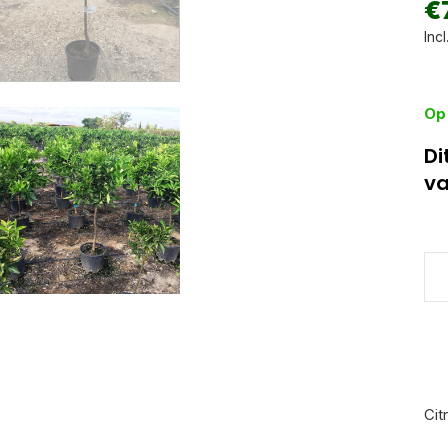
€
Incl
Op
Di
va
Cit