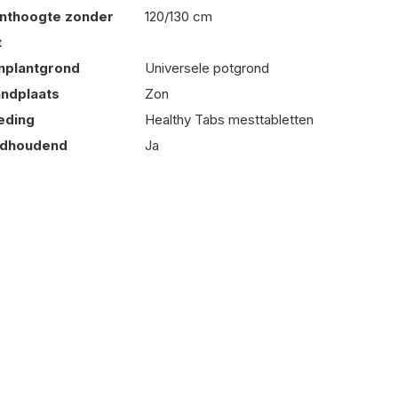
anthoogte zonder
120/130 cm
t
nplantgrond
Universele potgrond
andplaats
Zon
eding
Healthy Tabs mesttabletten
adhoudend
Ja