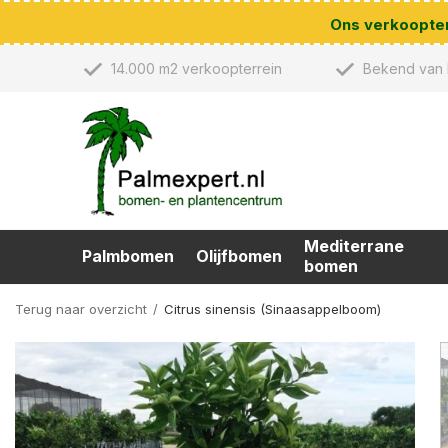
Ons verkoopterr
14.000 m2 verkoopterrein
Bekend van 
Mediterrane
Palmbomen
Olijfbomen
bomen
Terug naar overzicht
Citrus sinensis (Sinaasappelboom)