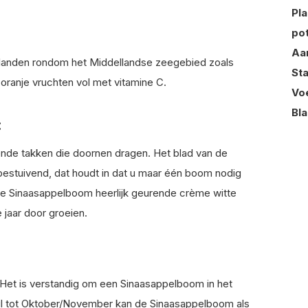
Pl
po
Aa
 landen rondom het Middellandse zeegebied zoals
St
e oranje vruchten vol met vitamine C.
Vo
Bl
:
nde takken die doornen dragen. Het blad van de
estuivend, dat houdt in dat u maar één boom nodig
t de Sinaasappelboom heerlijk geurende crème witte
 jaar door groeien.
Het is verstandig om een Sinaasappelboom in het
pril tot Oktober/November kan de Sinaasappelboom als