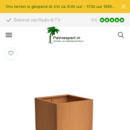
Ons terrein is geopend di. t/m za. 8.00 uur - 17.00 uur (0657510597)
Bekend van Radio & TV
9.6
Scherpe prijzen &