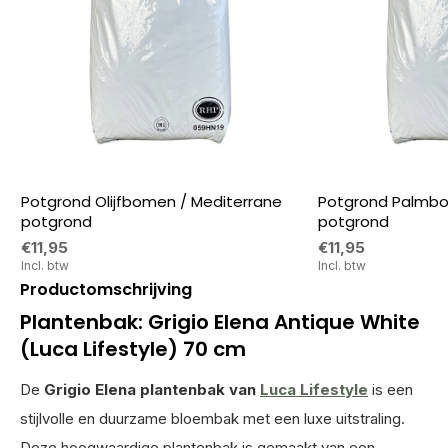
Potgrond Olijfbomen / Mediterrane
Potgrond Palmbo
potgrond
potgrond
€11,95
€11,95
Incl. btw
Incl. btw
Productomschrijving
Plantenbak: Grigio Elena Antique White
(Luca Lifestyle) 70 cm
De
Grigio Elena plantenbak van
Luca Lifestyle
is een
stijlvolle en duurzame bloembak met een luxe uitstraling.
Deze hoogwaardige plantenbak is gemaakt van een