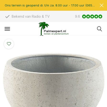
Ons terrein is geopend di. t/m za. 8.00 uur - 17.00 uur (0657510597)
Scherpe prijzen & eigen import
9.6
14.000 m2 verkoop