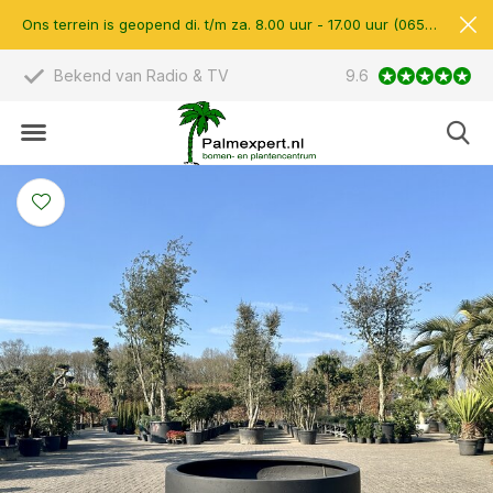
Ons terrein is geopend di. t/m za. 8.00 uur - 17.00 uur (0657510597)
 TV
Scherpe prijzen & eigen import
9.6
14.00