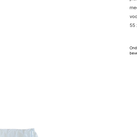
med
voo
55 