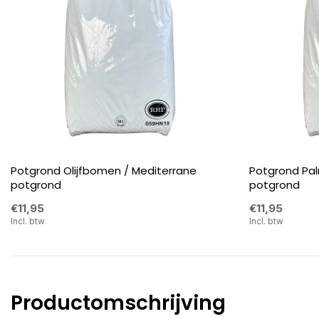
Potgrond Olijfbomen / Mediterrane
Potgrond Pa
potgrond
potgrond
€11,95
€11,95
Incl. btw
Incl. btw
Productomschrijving