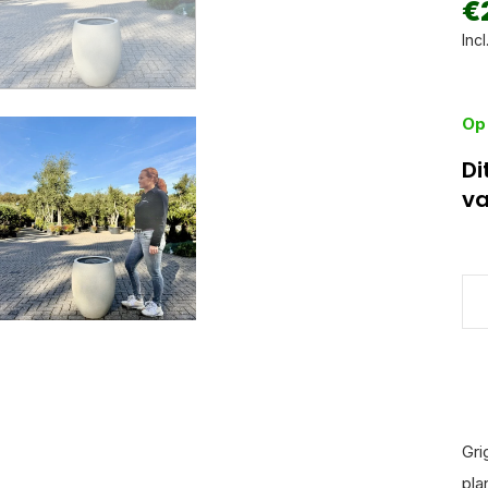
€
Incl
Op
Di
va
Gri
pla