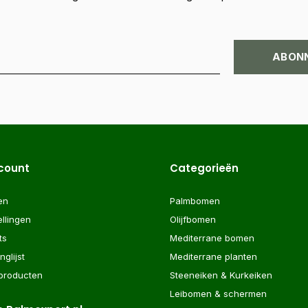
ABON
ccount
Categorieën
en
Palmbomen
ellingen
Olijfbomen
ts
Mediterrane bomen
nglijst
Mediterrane planten
 producten
Steeneiken & Kurkeiken
Leibomen & schermen