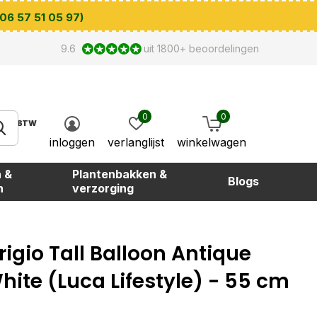
 06 57 51 05 97)
9.6
uit 1800+ beoordelingen
0
0
BTW
inloggen
verlanglijst
winkelwagen
 &
Plantenbakken &
Blogs
n
verzorging
rigio Tall Balloon Antique
hite (Luca Lifestyle) - 55 cm