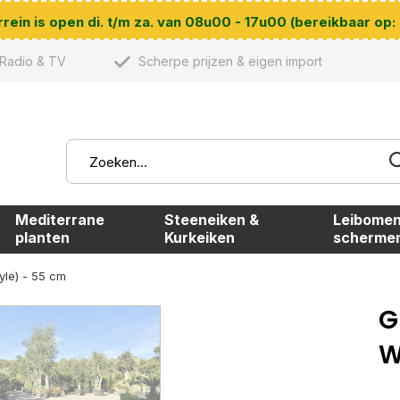
ein is open di. t/m za. van 08u00 - 17u00 (bereikbaar op:
Radio & TV
Scherpe prijzen & eigen import
Mediterrane
Steeneiken &
Leibomen
planten
Kurkeiken
scherme
yle) - 55 cm
G
W