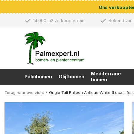
Ons verkoopterr
14.000 m2 verkoopterrein
Bekend van 
Mediterrane
Palmbomen
Olijfbomen
bomen
Terug naar overzicht
Grigio Tall Balloon Antique White (Luca Lifest