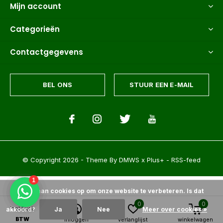
Mijn account
Categorieën
Contactgegevens
BEL ONS
STUUR EEN E-MAIL
© Copyright
2026
- Theme By
DMWS
x
Plus+
-
RSS-feed
Wij slaan cookies op om onze website te verbeteren. Is dat
0
0
Incl.
Excl.
akkoord?
Ja
Nee
Meer over cookies »
Palmexpert bomen- en plantencentrum
9.6
/
10
-
1500+
Reviews @
BTW
inloggen
verlanglijst
winkelwagen
feedbackcompany.com