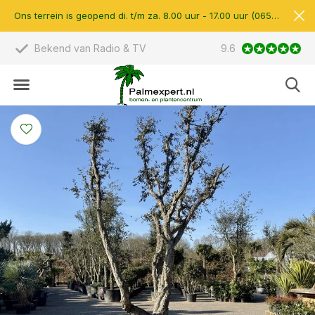
Ons terrein is geopend di. t/m za. 8.00 uur - 17.00 uur (0657510597)
 TV
Scherpe prijzen & eigen import
9.6
14.00