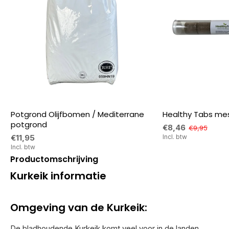
Potgrond Olijfbomen / Mediterrane
Healthy Tabs mes
potgrond
€8,46
€9,95
€11,95
Incl. btw
Incl. btw
Productomschrijving
Kurkeik informatie
Omgeving van de Kurkeik:
De bladhoudende Kurkeik komt veel voor in de landen