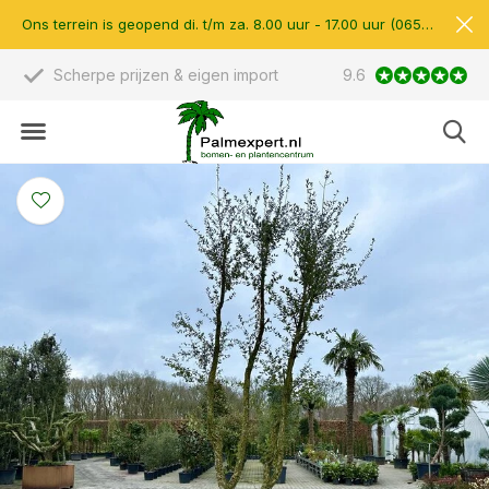
Ons terrein is geopend di. t/m za. 8.00 uur - 17.00 uur (0657510597)
Scherpe prijzen & eigen import
9.6
14.000 m2 verkoop