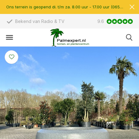
Ons terrein is geopend di. t/m za. 8.00 uur - 17.00 uur (0657510597)
Scherpe prijzen & eigen import
9.6
14.000 m2 verkoop