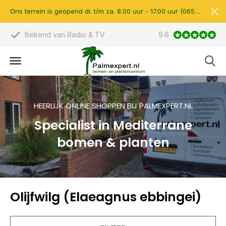
Ons terrein is geopend di. t/m za. 8.00 uur - 17.00 uur (0657510597)
Bekend van Radio & TV
9.6
Scherpe prijzen &
HEERLIJK ONLINE SHOPPEN BIJ PALMEXPERT.NL
Specialist in Mediterrane
bomen & planten
Olijfwilg (Elaeagnus ebbingei)