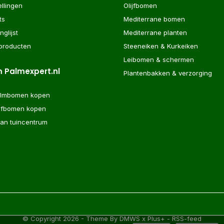
ellingen
Olijfbomen
ts
Mediterrane bomen
nglijst
Mediterrane planten
 producten
Steeneiken & Kurkeiken
Leibomen & schermen
 Palmexpert.nl
Plantenbakken & verzorging
almbomen kopen
ijfbomen kopen
aan tuincentrum
© Copyright
2026
- Theme By
DMWS
x
Plus+
-
RSS-feed