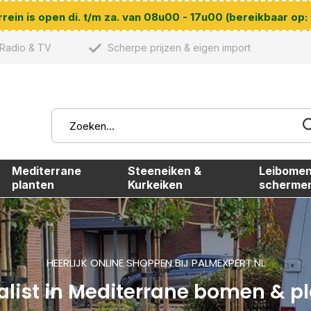
ein is open di. t/m za. van 08u00 - 17u00 (bereikbaar op:
Radio & TV
Scherpe prijzen & eigen import
Mediterrane
Steeneiken &
Leibomen
planten
Kurkeiken
scherme
HEERLIJK ONLINE SHOPPEN BIJ PALMEXPERT.NL
alist in Mediterrane bomen & p