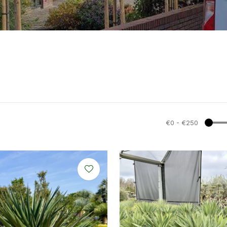
€0
-
€250