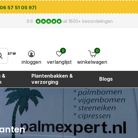
 06 57 51 05 97)
9.6
uit 1800+ beoordelingen
0
0
BTW
inloggen
verlanglijst
winkelwagen
 &
Plantenbakken &
Blogs
n
verzorging
lanten