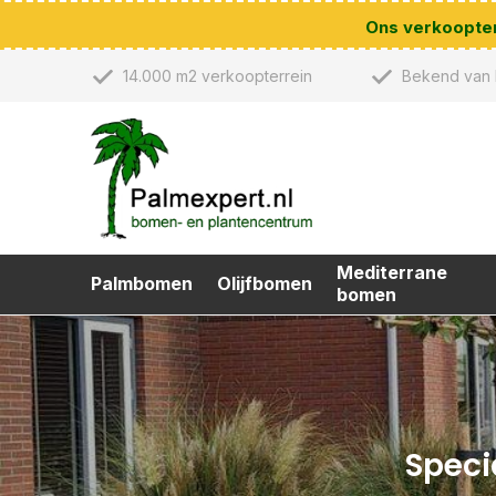
Ons verkoopterr
14.000 m2 verkoopterrein
Bekend van 
Mediterrane
Palmbomen
Olijfbomen
bomen
Speci