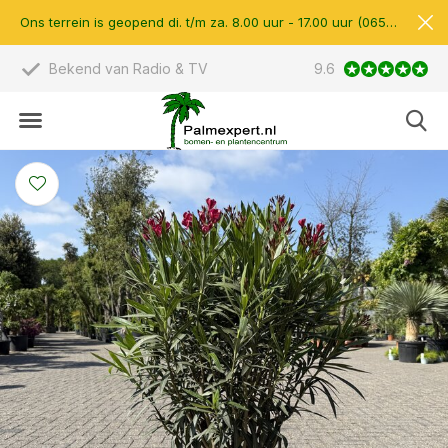
Ons terrein is geopend di. t/m za. 8.00 uur - 17.00 uur (0657510597)
Bekend van Radio & TV
9.6
Scherpe prijzen &