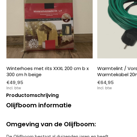
Winterhoes met rits XXXL 200 cm b x
Warmtelint / Vorstv
300 cm h beige
Warmtekabel 20
€49,95
€64,95
Incl. btw
Incl. btw
Productomschrijving
Olijfboom informatie
Omgeving van de Olijfboom:
De Olijfboom bestaat al duizenden jaren en heeft