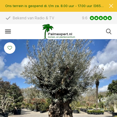
Ons terrein is geopend di. t/m za. 8.00 uur - 17.00 uur (0657510597)
io & TV
Scherpe prijzen & eigen import
9.6