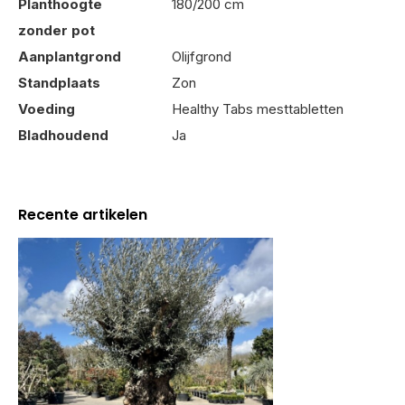
Planthoogte
180/200 cm
zonder pot
Aanplantgrond
Olijfgrond
Standplaats
Zon
Voeding
Healthy Tabs mesttabletten
Bladhoudend
Ja
Recente artikelen