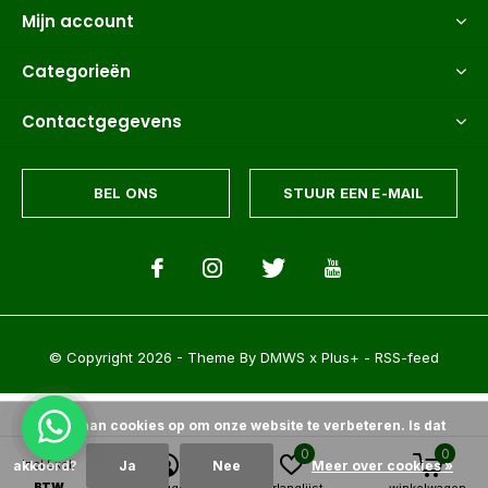
Mijn account
Categorieën
Contactgegevens
BEL ONS
STUUR EEN E-MAIL
© Copyright
2026
- Theme By
DMWS
x
Plus+
-
RSS-feed
Wij slaan cookies op om onze website te verbeteren. Is dat
0
0
Incl.
Excl.
akkoord?
Ja
Nee
Meer over cookies »
Palmexpert bomen- en plantencentrum
9.6
/
10
-
1500+
Reviews @
BTW