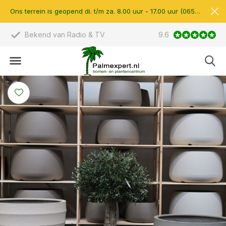
Ons terrein is geopend di. t/m za. 8.00 uur - 17.00 uur (0657510597)
Bekend van Radio & TV
9.6
Scherpe prijzen &