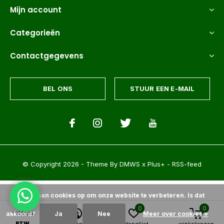
Mijn account
Categorieën
Contactgegevens
BEL ONS
STUUR EEN E-MAIL
© Copyright
2026
- Theme By
DMWS
x
Plus+
-
RSS-feed
Wij slaan cookies op om onze website te verbeteren. Is dat
0
0
Incl.
Excl.
akkoord?
Ja
Nee
Meer over cookies »
Palmexpert bomen- en plantencentrum
9.6
/
10
-
1500+
Reviews @
BTW