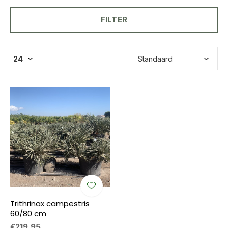
FILTER
Trithrinax campestris
60/80 cm
€219,95