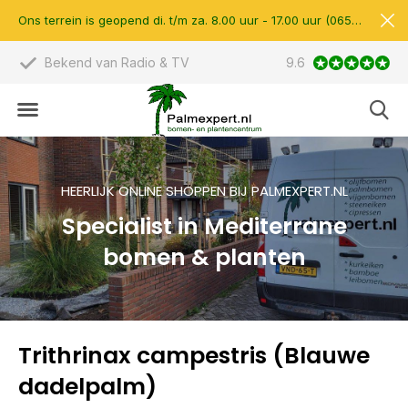
Ons terrein is geopend di. t/m za. 8.00 uur - 17.00 uur (0657510597)
Bekend van Radio & TV
9.6
Scherpe prijzen &
HEERLIJK ONLINE SHOPPEN BIJ PALMEXPERT.NL
Specialist in Mediterrane
bomen & planten
Trithrinax campestris (Blauwe
dadelpalm)