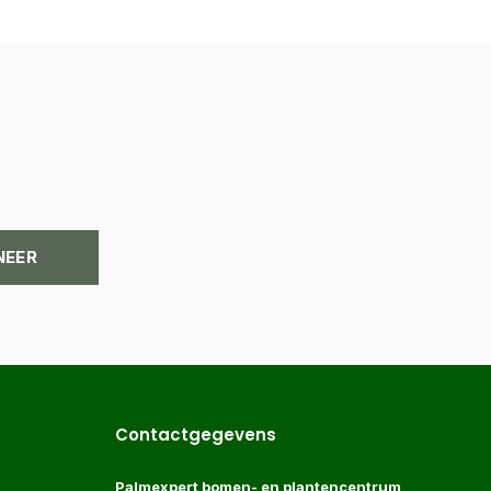
NEER
Contactgegevens
Palmexpert bomen- en plantencentrum