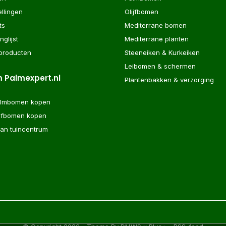
ellingen
Olijfbomen
ts
Mediterrane bomen
nglijst
Mediterrane planten
 producten
Steeneiken & Kurkeiken
Leibomen & schermen
 Palmexpert.nl
Plantenbakken & verzorging
almbomen kopen
ijfbomen kopen
aan tuincentrum