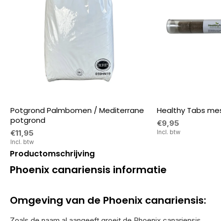
Potgrond Palmbomen / Mediterrane
Healthy Tabs mes
potgrond
€9,95
€11,95
Incl. btw
Incl. btw
Productomschrijving
Phoenix canariensis informatie
Omgeving van de Phoenix canariensis:
Zoals de naam al aangeeft groeit de Phoenix canariensis