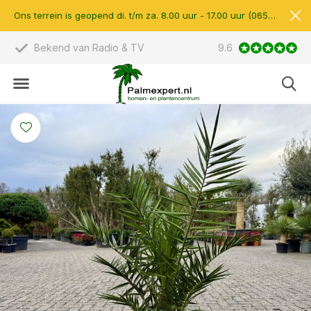
Ons terrein is geopend di. t/m za. 8.00 uur - 17.00 uur (0657510597)
Scherpe prijzen & eigen import
9.6
14.000 m2 verkoop