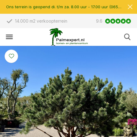
Ons terrein is geopend di. t/m za. 8.00 uur - 17.00 uur (0657510597)
14.000 m2 verkoopterrein
Bekend van Radio 
9.6