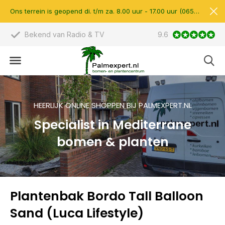
Ons terrein is geopend di. t/m za. 8.00 uur - 17.00 uur (0657510597)
Bekend van Radio & TV
9.6
Scherpe prijzen &
HEERLIJK ONLINE SHOPPEN BIJ PALMEXPERT.NL
Specialist in Mediterrane
bomen & planten
Plantenbak Bordo Tall Balloon
Sand (Luca Lifestyle)