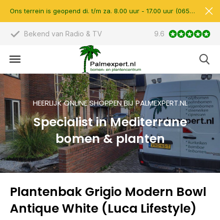
Ons terrein is geopend di. t/m za. 8.00 uur - 17.00 uur (0657510597)
Scherpe prijzen & eigen import
9.6
14.000 m
HEERLIJK ONLINE SHOPPEN BIJ PALMEXPERT.NL
Specialist in Mediterrane
bomen & planten
Plantenbak Grigio Modern Bowl
Antique White (Luca Lifestyle)