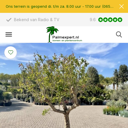
Ons terrein is geopend di. t/m za. 8.00 uur - 17.00 uur (0657510597)
 Radio & TV
Scherpe prijzen & eigen import
9.6