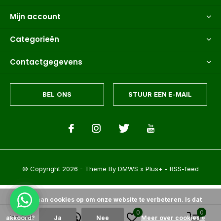
Mijn account
Categorieën
Contactgegevens
BEL ONS
STUUR EEN E-MAIL
© Copyright
2026
- Theme By
DMWS
x
Plus+
-
RSS-feed
Wij slaan cookies op om onze website te verbeteren. Is dat
0
0
Incl.
Excl.
akkoord?
Ja
Nee
Meer over cookies »
Palmexpert bomen- en plantencentrum
9.6
/
10
-
1500+
Reviews @