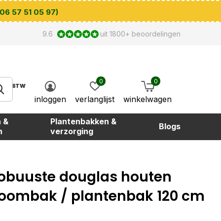
 06 57 51 05 97)
9.6
uit 1800+ beoordelingen
0
0
BTW
inloggen
verlanglijst
winkelwagen
 &
Plantenbakken &
Blogs
n
verzorging
obuuste douglas houten
oombak / plantenbak 120 cm