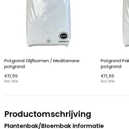
Potgrond Olijfbomen / Mediterrane
Potgrond Pa
potgrond
potgrond
€11,95
€11,95
Incl. btw
Incl. btw
Productomschrijving
Plantenbak/Bloembak informatie