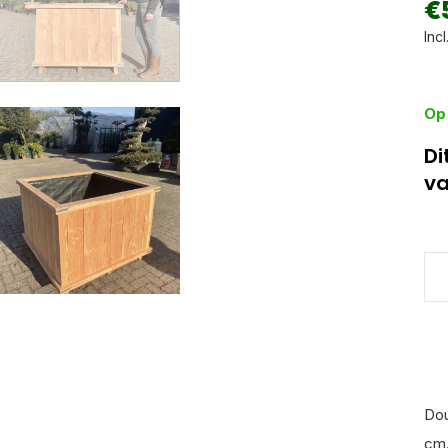
€
Incl
Op
Di
va
Dou
cm.