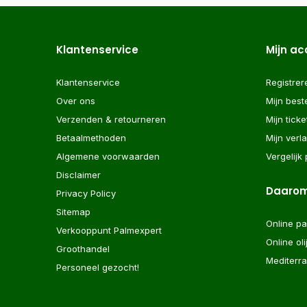
Klantenservice
Mijn a
Klantenservice
Registrer
Over ons
Mijn best
Verzenden & retourneren
Mijn ticke
Betaalmethoden
Mijn verla
Algemene voorwaarden
Vergelijk
Disclaimer
Daarom
Privacy Policy
Sitemap
Online p
Verkooppunt Palmexpert
Online ol
Groothandel
Mediterr
Personeel gezocht!