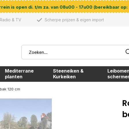
ein is open di. t/m za. van 08u00 - 17u00 (bereikbaar op:
Radio & TV
Scherpe prijzen & eigen import
Mediterrane
Steeneiken &
Leibomen
planten
Kurkeiken
scherme
nbak 120 cm
R
b