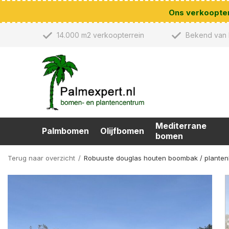
Ons verkoopterr
14.000 m2 verkoopterrein
Bekend van 
Mediterrane
Palmbomen
Olijfbomen
bomen
Terug naar overzicht
Robuuste douglas houten boombak / plante