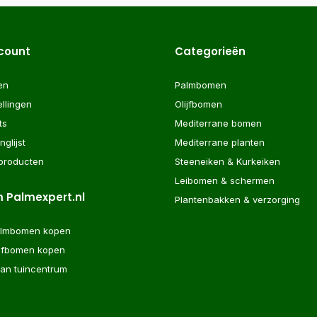
ccount
Categorieën
en
Palmbomen
ellingen
Olijfbomen
ts
Mediterrane bomen
nglijst
Mediterrane planten
 producten
Steeneiken & Kurkeiken
Leibomen & schermen
 Palmexpert.nl
Plantenbakken & verzorging
almbomen kopen
ijfbomen kopen
aan tuincentrum