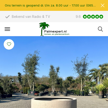
Ons terrein is geopend di. t/m za. 8.00 uur - 17.00 uur (0657510597)
Scherpe prijzen & eigen import
9.6
14.000 m2 verk