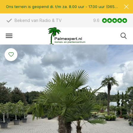
Ons terrein is geopend di. t/m za. 8.00 uur - 17.00 uur (0657510597)
Scherpe prijzen & eigen import
9.6
14.000 m2 verk