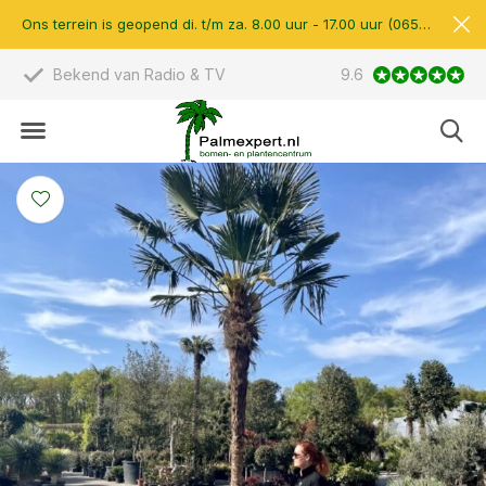
Ons terrein is geopend di. t/m za. 8.00 uur - 17.00 uur (0657510597)
Scherpe prijzen & eigen import
9.6
14.000 m2 verk