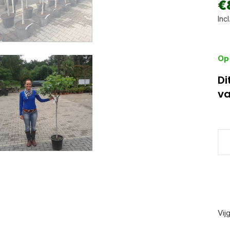
€
Incl
Op
Di
va
Vij