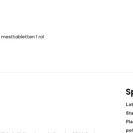
 mesttabletten 1 rol
S
La
St
Pl
po