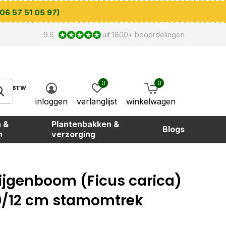
 06 57 51 05 97)
9.6
uit 1800+ beoordelingen
0
0
BTW
inloggen
verlanglijst
winkelwagen
 &
Plantenbakken &
Blogs
n
verzorging
ijgenboom (Ficus carica)
0/12 cm stamomtrek