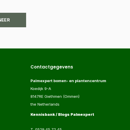
NEER
Contactgegevens
Palmexpert bomen- en plantencentrum
Koedijk 9-A
8147RE Giethmen (Ommen)
the Netherlands
Kennisbank / Blogs Palmexpert
T.
0529 45 72 45