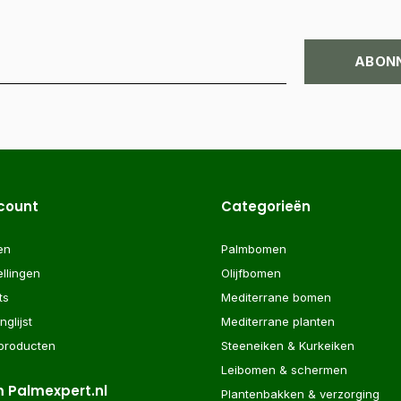
ABON
ccount
Categorieën
en
Palmbomen
ellingen
Olijfbomen
ts
Mediterrane bomen
nglijst
Mediterrane planten
 producten
Steeneiken & Kurkeiken
Leibomen & schermen
 Palmexpert.nl
Plantenbakken & verzorging