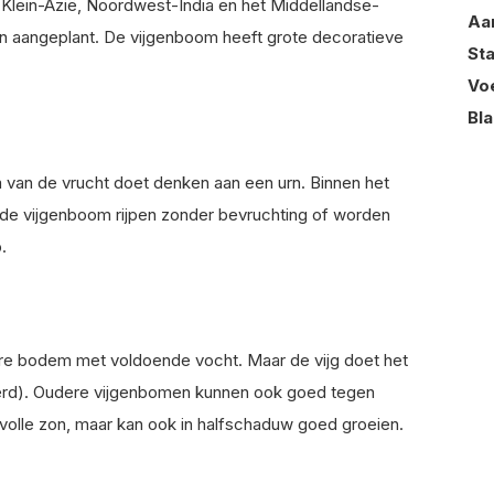
t Klein-Azië, Noordwest-India en het Middellandse-
Aa
en aangeplant. De vijgenboom heeft grote decoratieve
St
Vo
Bl
orm van de vrucht doet denken aan een urn. Binnen het
 de vijgenboom rijpen zonder bevruchting of worden
.
re bodem met voldoende vocht. Maar de vijg doet het
erd). Oudere vijgenbomen kunnen ook goed tegen
volle zon, maar kan ook in halfschaduw goed groeien.