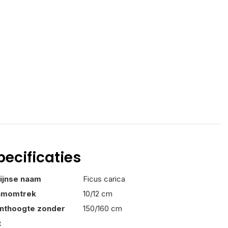
pecificaties
tijnse naam
Ficus carica
amomtrek
10/12 cm
anthoogte zonder
150/160 cm
t