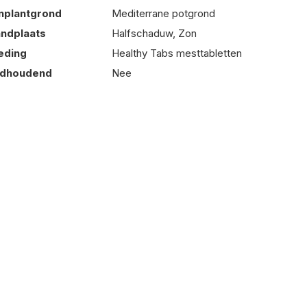
nplantgrond
Mediterrane potgrond
andplaats
Halfschaduw, Zon
eding
Healthy Tabs mesttabletten
adhoudend
Nee