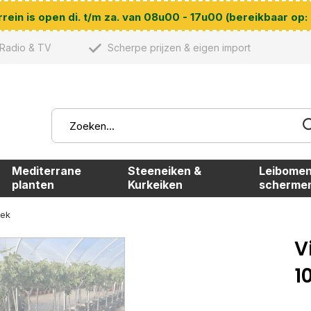
ein is open di. t/m za. van 08u00 - 17u00 (bereikbaar op:
Radio & TV
Scherpe prijzen & eigen import
Mediterrane
Steeneiken &
Leibomen
planten
Kurkeiken
scherme
rek
V
1