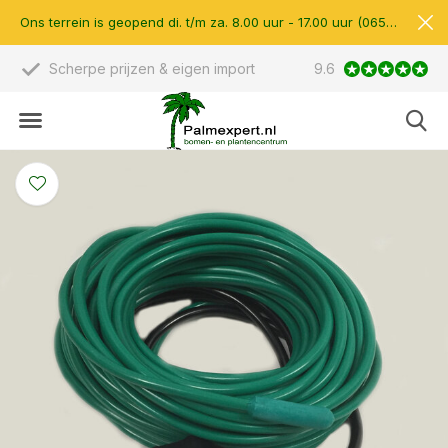
Ons terrein is geopend di. t/m za. 8.00 uur - 17.00 uur (0657510597)
Scherpe prijzen & eigen import
9.6
14.000 m2 verkoop