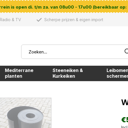
ein is open di. t/m za. van 08u00 - 17u00 (bereikbaar op:
Radio & TV
Scherpe prijzen & eigen import
Mediterrane
Steeneiken &
Leibomen
planten
Kurkeiken
scherme
W
€
Incl