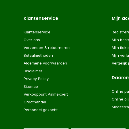
Klantenservice
Mijn a
Klantenservice
Registrer
Over ons
Mijn best
Verzenden & retourneren
Mijn ticke
Betaalmethoden
Mijn verla
Algemene voorwaarden
Vergelijk
Disclaimer
Daarom
Privacy Policy
Sitemap
Online p
Verkooppunt Palmexpert
Online ol
Groothandel
Mediterr
Personeel gezocht!