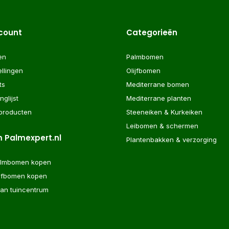
ccount
Categorieën
en
Palmbomen
ellingen
Olijfbomen
ts
Mediterrane bomen
nglijst
Mediterrane planten
 producten
Steeneiken & Kurkeiken
Leibomen & schermen
 Palmexpert.nl
Plantenbakken & verzorging
almbomen kopen
ijfbomen kopen
aan tuincentrum