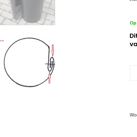
Op
Di
va
Wor