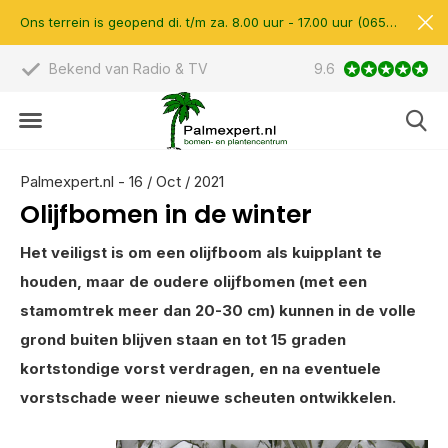
Ons terrein is geopend di. t/m za. 8.00 uur - 17.00 uur (0657510597)
Bekend van Radio & TV
9.6
Scherpe prijzen &
Palmexpert.nl - 16 / Oct / 2021
Olijfbomen in de winter
Het veiligst is om een olijfboom als kuipplant te
houden, maar de oudere olijfbomen (met een
stamomtrek meer dan 20-30 cm) kunnen in de volle
grond buiten blijven staan en tot 15 graden
kortstondige vorst verdragen, en na eventuele
vorstschade weer nieuwe scheuten ontwikkelen.