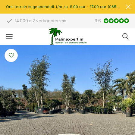
Ons terrein is geopend di. t/m za. 8.00 uur - 17.00 uur (0657510597)
Bekend van Radio & TV
9.6
Scherpe prijzen &