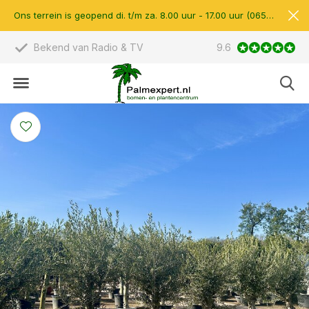
Ons terrein is geopend di. t/m za. 8.00 uur - 17.00 uur (0657510597)
Scherpe prijzen & eigen import
9.6
14.000 m2 verkoo