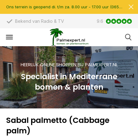
Ons terrein is geopend di. t/m za. 8.00 uur - 17.00 uur (0657510597)
Bekend van Radio & TV
9.6
Scherpe prijzen &
HEERLIJK ONLINE SHOPPEN BIJ PALMEXPERT.NL
Specialist in Mediterrane
bomen & planten
Sabal palmetto (Cabbage
palm)